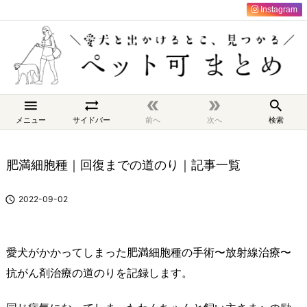
Instagram





メニュー
サイドバー
前へ
次へ
検索
肥満細胞種｜回復までの道のり｜記事一覧

2022-09-02
愛犬がかかってしまった肥満細胞種の手術〜放射線治療〜
抗がん剤治療の道のりを記録します。