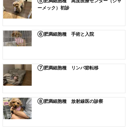
⑤肥満細胞種 高度医療センター（ジャ
ーメック）初診
⑥肥満細胞種 手術と入院
⑦肥満細胞種 リンパ節転移
⑧肥満細胞種 放射線医の診察