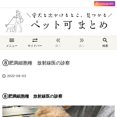
Instagram





メニュー
サイドバー
前へ
次へ
検索
⑧肥満細胞種 放射線医の診察

2022-09-03
⑧肥満細胞種 放射線医の診察