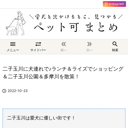
Instagram





メニュー
サイドバー
前へ
次へ
検索
二子玉川に犬連れで♪ランチ＆ライズでショッピング
＆二子玉川公園＆多摩川を散策！

2022-10-23
二子玉川は愛犬に優しい街です！