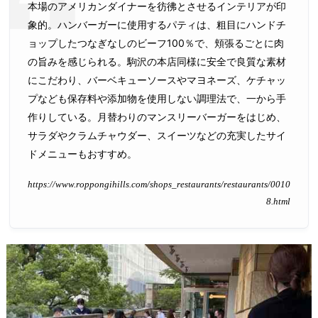
本場のアメリカンダイナーを彷彿とさせるインテリアが印
象的。ハンバーガーに使用するパティは、粗目にハンドチ
ョップしたつなぎなしのビーフ100％で、頬張るごとに肉
の旨みを感じられる。駒沢の本店同様に安全で良質な素材
にこだわり、バーベキューソースやマヨネーズ、ケチャッ
プなども保存料や添加物を使用しない調理法で、一から手
作りしている。月替わりのマンスリーバーガーをはじめ、
サラダやクラムチャウダー、スイーツなどの充実したサイ
ドメニューもおすすめ。
https://www.roppongihills.com/shops_restaurants/restaurants/0010
8.html