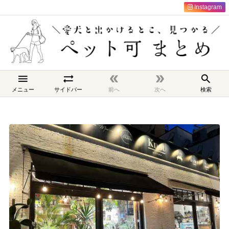
Instagram





メニュー
サイドバー
前へ
次へ
検索