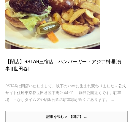
【閉店】RSTAR三宿店 ハンバーガー・アジア料理[食
事][世田谷]
RSTARは閉店いたしまして、以下のknotに生まれ変わりました～
公式
サイト住所
東京都世田谷区下馬2-44-11 駒沢公園近くです。
駐車
場
・なし
タイムズや駒沢公園の駐車場が近くにあります。 ...
記事を読む
【閉店】 ...