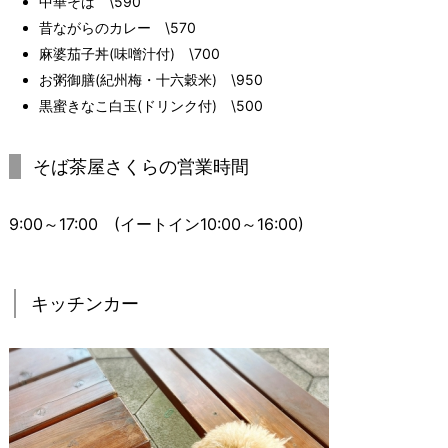
中華そば \590
昔ながらのカレー \570
麻婆茄子丼(味噌汁付) \700
お粥御膳(紀州梅・十六穀米) \950
黒蜜きなこ白玉(ドリンク付) \500
そば茶屋さくらの営業時間
9:00～17:00 (イートイン10:00～16:00)
キッチンカー